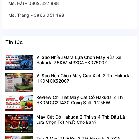
Ms. Hải - 0869.322.898
Ms. Trang - 0866.051.498
Tin tức
Vì Sao Nhiều Gara Lựa Chọn Máy Rửa Xe
Hakuda 7.5KW MRXCAHKD7500?
Vì Sao Nên Chọn Máy Cưa Xích 2 Thì Hakuda
HKDMCX5200?
Review Chi Tiết Máy Cắt Cỏ Hakuda 2 Thì
HKDMCC2T430 Công Suất 1.25KW
Máy Cắt Cỏ Hakuda 2 Thì vs 4 Thì: Đâu Là
Lựa Chọn Tốt Nhất Cho Bạn?
Top 2 Máy Thổi Bụi 2 Thì Hakuda 2.7KW