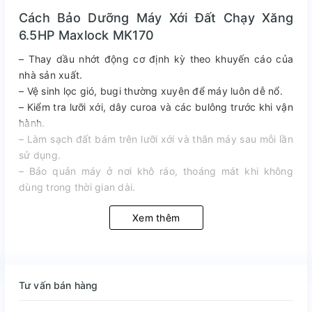
Cách Bảo Dưỡng Máy Xới Đất Chạy Xăng
6.5HP Maxlock MK170
– Thay dầu nhớt động cơ định kỳ theo khuyến cáo của
nhà sản xuất.
– Vệ sinh lọc gió, bugi thường xuyên để máy luôn dễ nổ.
– Kiểm tra lưỡi xới, dây curoa và các bulông trước khi vận
hành.
– Làm sạch đất bám trên lưỡi xới và thân máy sau mỗi lần
sử dụng.
– Bảo quản máy ở nơi khô ráo, thoáng mát khi không
dùng trong thời gian dài.
Xem thêm
Tư vấn bán hàng