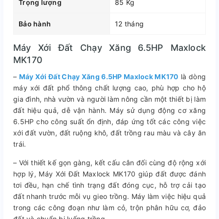
Trọng lượng
85 Kg
Bảo hành
12 tháng
Máy Xới Đất Chạy Xăng 6.5HP Maxlock
MK170
–
Máy Xới Đất Chạy Xăng 6.5HP Maxlock MK170
là dòng
máy xới đất phổ thông chất lượng cao, phù hợp cho hộ
gia đình, nhà vườn và người làm nông cần một thiết bị làm
đất hiệu quả, dễ vận hành. Máy sử dụng động cơ xăng
6.5HP cho công suất ổn định, đáp ứng tốt các công việc
xới đất vườn, đất ruộng khô, đất trồng rau màu và cây ăn
trái.
– Với thiết kế gọn gàng, kết cấu cân đối cùng độ rộng xới
hợp lý, Máy Xới Đất Maxlock MK170 giúp đất được đánh
tơi đều, hạn chế tình trạng đất đóng cục, hỗ trợ cải tạo
đất nhanh trước mỗi vụ gieo trồng. Máy làm việc hiệu quả
trong các công đoạn như làm cỏ, trộn phân hữu cơ, đảo
đất và chuẩn bị luống trồng.