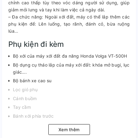
chỉnh cao thấp tùy theo vóc dáng người sử dụng, giúp
giảm mỏi lưng và tay khi làm việc cả ngày dài.
– Đa chức năng: Ngoài xới đất, máy có thể lắp thêm các
phụ kiện để: Lên luống, tạo rãnh, đánh cỏ, bừa ruộng
lúa...
Phụ kiện đi kèm
Bộ xới của máy xới đất đa năng Honda Volga VT-500H
Bộ dụng cụ tháo lắp của máy xới đất: khóa mở bugi, lục
giác….
Bộ bánh xe cao su
Lọc gió phụ
Cánh buồm
Tay cầm
Bánh xới phía trước
Xem thêm