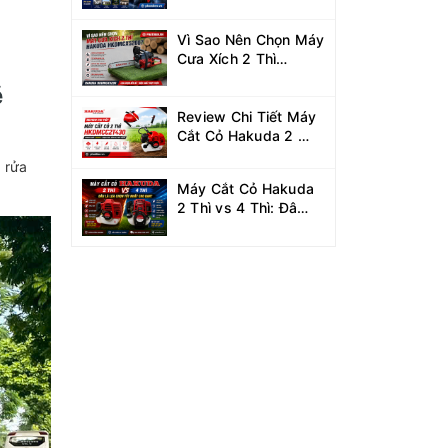
Xe Hakuda 7.5KW
MRXCAHKD7500?
Vì Sao Nên Chọn Máy
Cưa Xích 2 Thì
Hakuda
ẽ
HKDMCX5200?
Review Chi Tiết Máy
Cắt Cỏ Hakuda 2 Thì
HKDMCC2T430
 rửa
Công Suất 1.25KW
Máy Cắt Cỏ Hakuda
2 Thì vs 4 Thì: Đâu
Là Lựa Chọn Tốt Nhất
Cho Bạn?