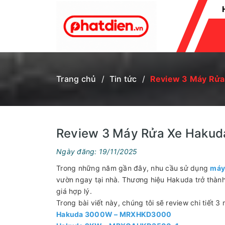
MÁY CẮT NHÔM - SẮT
MÁY CẮT GẠCH
MÁY BƠM CHÌM
PHỤ KIỆN
XE NÂNG
MÁY ĐẦM RUNG
CỦ PHÁT ĐIỆN
MÁY HÚT ẨM
MÁY ĐÁNH GIÀY
MÁY GIẶT THẢM
MÁY ĐẾM TIỀN
MÁY HÀN
MÁY CẮT UỐN SẮT THÉP
MÁY ĐẦM DÙI
PA LĂNG
TỜI ĐIỆN
MÁY PHUN KHÓI
MÁY CHÀ TƯỜNG
MÁY CẮT CÀNH
MÁY GIEO HẠT
BÌNH PHUN BỌT TUYẾT
BÌNH XỊT MÁY
BÌNH XỊT ĐIỆN ÁC QUY
MÁY KHOAN ĐẤT
MÁY CƯA XÍCH
MÁY CẮT CỎ
MÁY BƠM MỠ
BÌNH TÍCH KHÍ
ĐẦU NÉN KHÍ
MÁY NÉN KHÍ
MÁY HÚT BỤI
ĐẦU PHUN ÁP LỰC
MÁY XỚI ĐẤT
ĐỘNG CƠ
MÁY THỔI LÁ
MÁY BƠM NƯỚC
MÁY RỬA XE
MÁY PHÁT ĐIỆN
Trang chủ
/
Tin tức
/
Review 3 Máy Rửa 
Review 3 Máy Rửa Xe Hakuda
Ngày đăng: 19/11/2025
Trong những năm gần đây, nhu cầu sử dụng
máy 
vườn ngay tại nhà. Thương hiệu Hakuda trở thành
giá hợp lý.
Trong bài viết này, chúng tôi sẽ review chi tiết 
Hakuda 3000W – MRXHKD3000