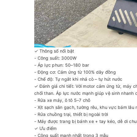
✓ Thông số nổi bật
- Công suất: 3000W
- Áp lực phun: 50–180 bar
- Động cơ: Cảm ứng từ 100% dây đồng
- Chế độ: Tự ngắt khi nhả cò – tự hút nước
✓ Đánh giá chi tiết: Với motor cảm ứng từ, máy c
chổi than. Áp lực nước mạnh giúp vệ sinh nhanh 
- Rửa xe máy, ô tô 5–7 chỗ
- Xịt sạch sân gạch, tường rêu, khu vực bám lâu
- Rửa chuồng trại, thiết bị ngoài trời
- Máy được trang bị bánh xe + tay kéo, dễ di c
✓ Ưu điểm
- Công suất mạnh nhất trong 3 mẫu