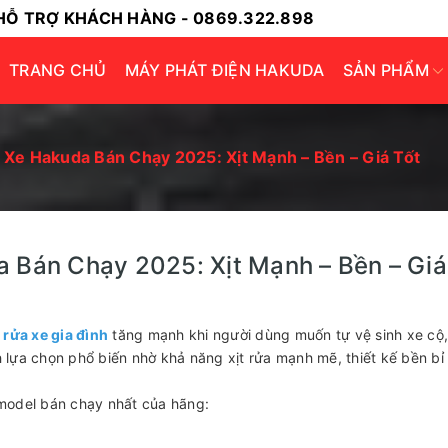
HỖ TRỢ KHÁCH HÀNG - 0869.322.898
TRANG CHỦ
MÁY PHÁT ĐIỆN HAKUDA
SẢN PHẨM
Xe Hakuda Bán Chạy 2025: Xịt Mạnh – Bền – Giá Tốt
 Bán Chạy 2025: Xịt Mạnh – Bền – Giá
rửa xe gia đình
tăng mạnh khi người dùng muốn tự vệ sinh xe cộ,
 lựa chọn phổ biến nhờ khả năng xịt rửa mạnh mẽ, thiết kế bền b
3 model bán chạy nhất của hãng: