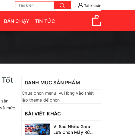
Tài khoản
BÁN CHẠY
TIN TỨC
 Tốt
DANH MỤC SẢN PHẨM
Chưa chọn menu, vui lòng vào thiết
lập theme để chọn
 sân
ỉ và mức
BÀI VIẾT KHÁC
Vì Sao Nhiều Gara
Lựa Chọn Máy Rửa