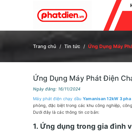
MÁY CẮT NHÔM - SẮT
MÁY CẮT GẠCH
MÁY BƠM CHÌM
PHỤ KIỆN
XE NÂNG
MÁY ĐẦM RUNG
CỦ PHÁT ĐIỆN
MÁY HÚT ẨM
MÁY ĐÁNH GIÀY
MÁY GIẶT THẢM
MÁY ĐẾM TIỀN
MÁY HÀN
MÁY CẮT UỐN SẮT THÉP
MÁY ĐẦM DÙI
PA LĂNG
TỜI ĐIỆN
MÁY PHUN KHÓI
MÁY CHÀ TƯỜNG
MÁY CẮT CÀNH
MÁY GIEO HẠT
BÌNH PHUN BỌT TUYẾT
BÌNH XỊT MÁY
BÌNH XỊT ĐIỆN ÁC QUY
MÁY KHOAN ĐẤT
MÁY CƯA XÍCH
MÁY CẮT CỎ
MÁY BƠM MỠ
BÌNH TÍCH KHÍ
ĐẦU NÉN KHÍ
MÁY NÉN KHÍ
MÁY HÚT BỤI
ĐẦU PHUN ÁP LỰC
MÁY XỚI ĐẤT
ĐỘNG CƠ
MÁY THỔI LÁ
MÁY BƠM NƯỚC
MÁY RỬA XE
MÁY PHÁT ĐIỆN
Trang chủ
/
Tin tức
/
Ứng Dụng Máy Phá
Ứng Dụng Máy Phát Điện Ch
Ngày đăng: 16/11/2024
Máy phát điện chạy dầu
Yamanisan 12kW 3 pha
phòng, đặc biệt trong các khu công nghiệp, công 
Dưới đây là các thông tin cơ bản:
1. Ứng dụng trong gia đình 