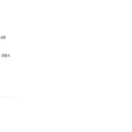
 để
 điện