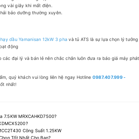
ong vài giây khi mất điện.
 phải bảo dưỡng thường xuyên.
chạy dầu Yamanisan 12kW 3 pha
và tủ ATS là sự lựa chọn lý tưởng
hoạt động
các đại lý và bán lẻ nên chắc chắn luôn đưa ra báo giá máy phát
ẩm, quý khách vui lòng liên hệ ngay Hotline
0987.407.999 -
ốt nhất!
uda 7.5KW MRXCAHKD7500?
 HKDMCX5200?
DMCC2T430 Công Suất 1.25KW
 Chọn Tốt Nhất Cho Bạn?