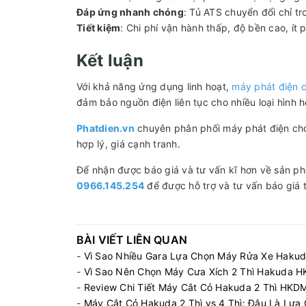
Đáp ứng nhanh chóng
: Tủ ATS chuyển đổi chỉ tr
Tiết kiệm
: Chi phí vận hành thấp, độ bền cao, ít
Kết luận
Với khả năng ứng dụng linh hoạt,
máy phát điện 
đảm bảo nguồn điện liên tục cho nhiều loại hình 
Phatdien.vn
chuyên phân phối máy phát điện cho 
hợp lý, giá cạnh tranh.
Để nhận được báo giá và tư vấn kĩ hơn về sản ph
0966.145.254
để được hỗ trợ và tư vấn báo giá t
BÀI VIẾT LIÊN QUAN
-
Vì Sao Nhiều Gara Lựa Chọn Máy Rửa Xe Hak
-
Vì Sao Nên Chọn Máy Cưa Xích 2 Thì Hakuda
-
Review Chi Tiết Máy Cắt Cỏ Hakuda 2 Thì HK
-
Máy Cắt Cỏ Hakuda 2 Thì vs 4 Thì: Đâu Là Lựa