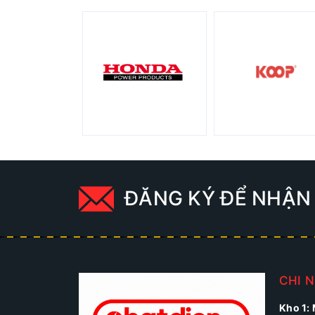
ĐĂNG KÝ ĐỂ NHẬN 
CHI 
Kho 1: