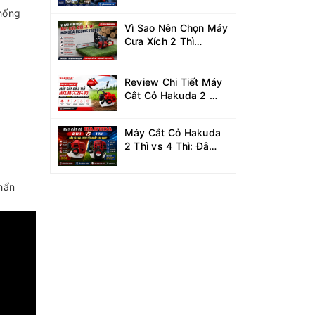
Xe Hakuda 7.5KW
thống
MRXCAHKD7500?
Vì Sao Nên Chọn Máy
Cưa Xích 2 Thì
Hakuda
HKDMCX5200?
Review Chi Tiết Máy
Cắt Cỏ Hakuda 2 Thì
HKDMCC2T430
Công Suất 1.25KW
Máy Cắt Cỏ Hakuda
2 Thì vs 4 Thì: Đâu
Là Lựa Chọn Tốt Nhất
Cho Bạn?
hẩn