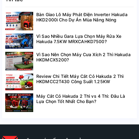
Bàn Giao Lô Máy Phát Điện Inverter Hakuda
HKD2000i Cho Dự Án Mùa Nắng Nóng
Vì Sao Nhiều Gara Lựa Chọn Máy Rửa Xe
Hakuda 7.5KW MRXCAHKD7500?
Vì Sao Nên Chọn Máy Cưa Xích 2 Thì Hakuda
HKDMCX5200?
Review Chi Tiết Máy Cắt Cỏ Hakuda 2 Thì
HKDMCC2T430 Công Suất 1.25KW
Máy Cắt Cỏ Hakuda 2 Thì vs 4 Thì: Đâu Là
Lựa Chọn Tốt Nhất Cho Bạn?