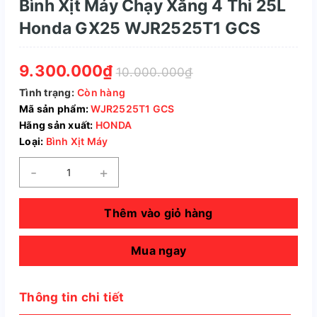
Bình Xịt Máy Chạy Xăng 4 Thì 25L
Honda GX25 WJR2525T1 GCS
9.300.000₫
10.000.000₫
Tình trạng:
Còn hàng
Mã sản phẩm:
WJR2525T1 GCS
Hãng sản xuất:
HONDA
Loại:
Bình Xịt Máy
-
+
Thêm vào giỏ hàng
Mua ngay
Thông tin chi tiết