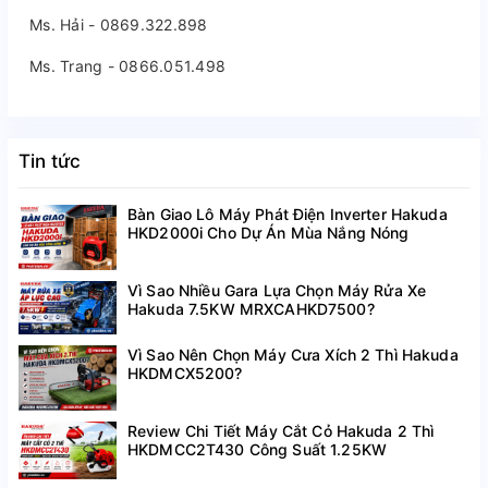
Ms. Hải - 0869.322.898
Ms. Trang - 0866.051.498
Tin tức
Bàn Giao Lô Máy Phát Điện Inverter Hakuda
HKD2000i Cho Dự Án Mùa Nắng Nóng
Vì Sao Nhiều Gara Lựa Chọn Máy Rửa Xe
Hakuda 7.5KW MRXCAHKD7500?
Vì Sao Nên Chọn Máy Cưa Xích 2 Thì Hakuda
HKDMCX5200?
Review Chi Tiết Máy Cắt Cỏ Hakuda 2 Thì
HKDMCC2T430 Công Suất 1.25KW