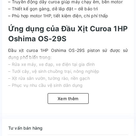
– Truyền động dây curoa giúp máy chạy êm, bền motor
– Thiết kế gọn gàng, dễ lắp đặt – dễ bảo trì
– Phù hợp motor 1HP, tiết kiệm điện, chi phí thấp
Ứng dụng của Đầu Xịt Curoa 1HP
Oshima OS-29S
Đầu xịt curoa 1HP Oshima OS-29S piston sứ được sử
dụng phổ biến trong:
– Rửa xe máy, xe đạp, xe điện tại gia đình
– Tưới cây, vệ sinh chuồng trại, nông nghiệp
– Xịt rửa sân vườn, tường rào, nền gạch
– Phục vụ nhu cầu vệ sinh dân dụng
Xem thêm
Tư vấn bán hàng