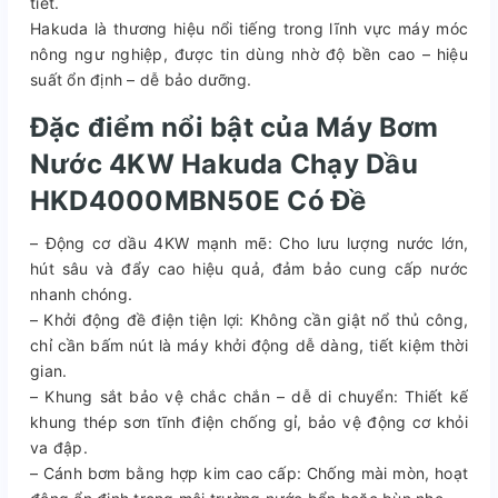
tiết.
Hakuda là thương hiệu nổi tiếng trong lĩnh vực máy móc
nông ngư nghiệp, được tin dùng nhờ độ bền cao – hiệu
suất ổn định – dễ bảo dưỡng.
Đặc điểm nổi bật của Máy Bơm
Nước 4KW Hakuda Chạy Dầu
HKD4000MBN50E Có Đề
– Động cơ dầu 4KW mạnh mẽ: Cho lưu lượng nước lớn,
hút sâu và đẩy cao hiệu quả, đảm bảo cung cấp nước
nhanh chóng.
– Khởi động đề điện tiện lợi: Không cần giật nổ thủ công,
chỉ cần bấm nút là máy khởi động dễ dàng, tiết kiệm thời
gian.
– Khung sắt bảo vệ chắc chắn – dễ di chuyển: Thiết kế
khung thép sơn tĩnh điện chống gỉ, bảo vệ động cơ khỏi
va đập.
– Cánh bơm bằng hợp kim cao cấp: Chống mài mòn, hoạt