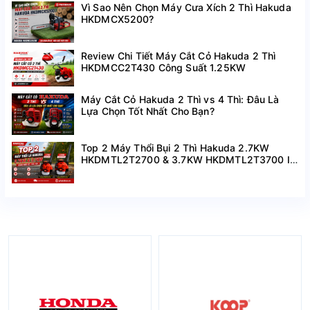
Vì Sao Nên Chọn Máy Cưa Xích 2 Thì Hakuda
HKDMCX5200?
Review Chi Tiết Máy Cắt Cỏ Hakuda 2 Thì
HKDMCC2T430 Công Suất 1.25KW
Máy Cắt Cỏ Hakuda 2 Thì vs 4 Thì: Đâu Là
Lựa Chọn Tốt Nhất Cho Bạn?
Top 2 Máy Thổi Bụi 2 Thì Hakuda 2.7KW
HKDMTL2T2700 & 3.7KW HKDMTL2T3700 I
Hàng Mới Về Giá Tốt