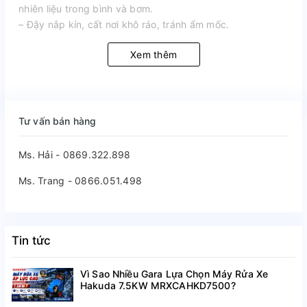
nhiên liệu trong bình và bơm.
– Đậy nắp kín, cất nơi khô ráo, tránh ẩm mốc.
Xem thêm
Tư vấn bán hàng
Ms. Hải - 0869.322.898
Ms. Trang - 0866.051.498
Tin tức
Vì Sao Nhiều Gara Lựa Chọn Máy Rửa Xe
Hakuda 7.5KW MRXCAHKD7500?