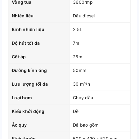
Vòng tua
3600rmp
Nhiên liệu
Dầu diesel
Bình nhiên liệu
2.5L
Độ hút tốt đa
7m
Cột áp
26m
Đường kính ống
50mm
Lưu lượng tối đa
30 m³/h
Loại bơm
Chạy dầu
Kiểu khởi động
Đề
Ắc quy
Đã bao gồm
Kích thước
500 x 420 x 520 mm