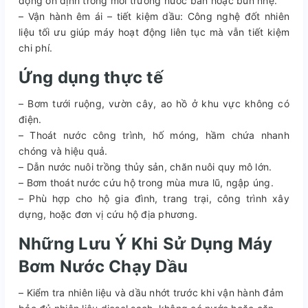
động ổn định trong môi trường nước bẩn hoặc bùn nhẹ.
– Vận hành êm ái – tiết kiệm dầu: Công nghệ đốt nhiên
liệu tối ưu giúp máy hoạt động liên tục mà vẫn tiết kiệm
chi phí.
Ứng dụng thực tế
– Bơm tưới ruộng, vườn cây, ao hồ ở khu vực không có
điện.
– Thoát nước công trình, hố móng, hầm chứa nhanh
chóng và hiệu quả.
– Dẫn nước nuôi trồng thủy sản, chăn nuôi quy mô lớn.
– Bơm thoát nước cứu hộ trong mùa mưa lũ, ngập úng.
– Phù hợp cho hộ gia đình, trang trại, công trình xây
dựng, hoặc đơn vị cứu hộ địa phương.
Những Lưu Ý Khi Sử Dụng Máy
Bơm Nước Chạy Dầu
– Kiểm tra nhiên liệu và dầu nhớt trước khi vận hành đảm