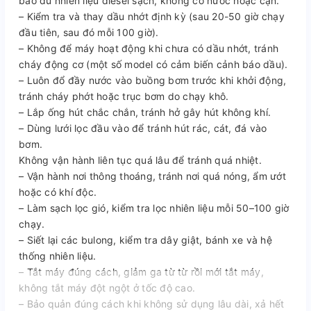
bảo đủ nhiên liệu diesel sạch, không có nước hoặc cặn.
– Kiểm tra và thay dầu nhớt định kỳ (sau 20-50 giờ chạy
đầu tiên, sau đó mỗi 100 giờ).
– Không để máy hoạt động khi chưa có dầu nhớt, tránh
cháy động cơ (một số model có cảm biến cảnh báo dầu).
– Luôn đổ đầy nước vào buồng bơm trước khi khởi động,
tránh cháy phớt hoặc trục bơm do chạy khô.
– Lắp ống hút chắc chắn, tránh hở gây hút không khí.
– Dùng lưới lọc đầu vào để tránh hút rác, cát, đá vào
bơm.
Không vận hành liên tục quá lâu để tránh quá nhiệt.
– Vận hành nơi thông thoáng, tránh nơi quá nóng, ẩm ướt
hoặc có khí độc.
– Làm sạch lọc gió, kiểm tra lọc nhiên liệu mỗi 50–100 giờ
chạy.
– Siết lại các bulong, kiểm tra dây giật, bánh xe và hệ
thống nhiên liệu.
– Tắt máy đúng cách, giảm ga từ từ rồi mới tắt máy,
không tắt máy đột ngột ở tốc độ cao.
– Bảo quản đúng cách khi không sử dụng lâu dài, xả hết