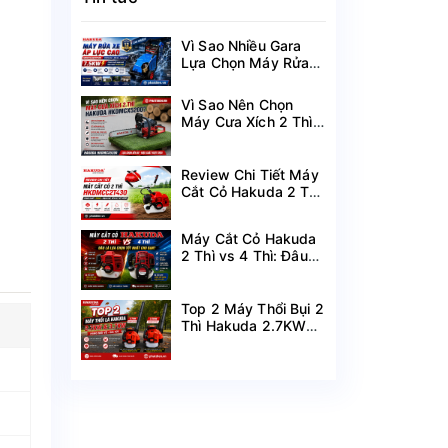
Vì Sao Nhiều Gara
Lựa Chọn Máy Rửa
Xe Hakuda 7.5KW
MRXCAHKD7500?
Vì Sao Nên Chọn
Máy Cưa Xích 2 Thì
Hakuda
HKDMCX5200?
Review Chi Tiết Máy
Cắt Cỏ Hakuda 2 Thì
HKDMCC2T430
Công Suất 1.25KW
Máy Cắt Cỏ Hakuda
2 Thì vs 4 Thì: Đâu
Là Lựa Chọn Tốt
Nhất Cho Bạn?
Top 2 Máy Thổi Bụi 2
Thì Hakuda 2.7KW
HKDMTL2T2700 &
3.7KW
HKDMTL2T3700 I
Hàng Mới Về Giá Tốt