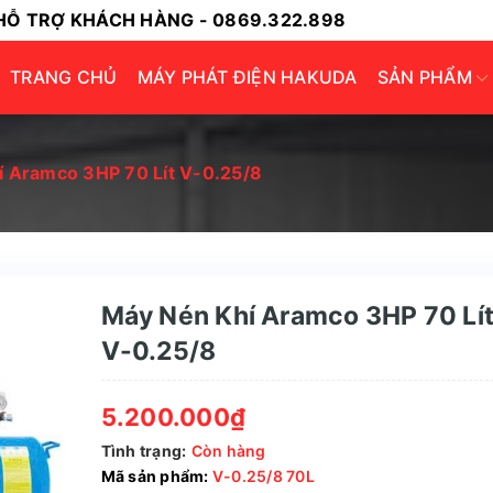
HỖ TRỢ KHÁCH HÀNG - 0869.322.898
TRANG CHỦ
MÁY PHÁT ĐIỆN HAKUDA
SẢN PHẨM
 Aramco 3HP 70 Lít V-0.25/8
Máy Nén Khí Aramco 3HP 70 Lí
V-0.25/8
5.200.000₫
Tình trạng:
Còn hàng
Mã sản phẩm:
V-0.25/8 70L