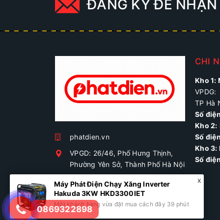
ĐĂNG KÝ ĐỂ NHẬN 
CHI 
Kho 1:
VPDG: 
TP Hà 
Số điệ
Kho 2:
phatdien.vn
Số điện
Kho 3:
VPGD: 26/46, Phố Hưng Thịnh,
Số điệ
Phường Yên Sở, Thành Phố Hà Nội
0869322898
phatdien.vn@gmail.com
0869322898