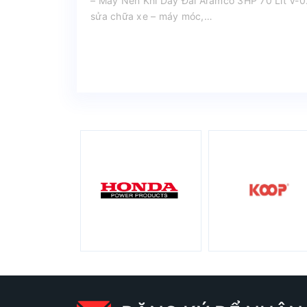
– Máy Nén Khí Dây Đai Aramco 3HP 70 Lít V-0
sửa chữa xe – máy móc,…