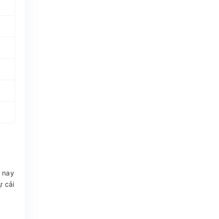
n nay
ự cải