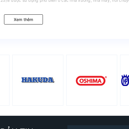
.25/8 được sử dụng phổ biến ở các nhà xưởng, nhà máy, nơi chu
Xem thêm