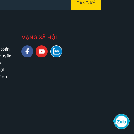
ĐĂNG KÝ
MẠNG XÃ HỘI
 toán
chuyển
ả
mật
hành