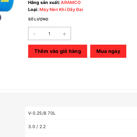
Hãng sản xuất:
ARAMCO
Loại:
Máy Nén Khí Dây Đai
SỐ LƯỢNG
-
+
Thêm vào giỏ hàng
Mua ngay
V-0.25/8 70L
3.0 / 2.2