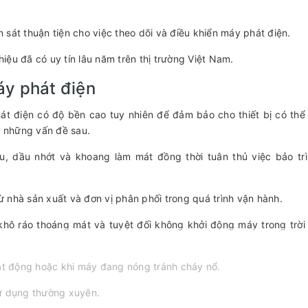
n sát thuận tiện cho việc theo dõi và điều khiển máy phát điện.
ệu đã có uy tín lâu năm trên thị trường Việt Nam.
áy phát điện
t điện có độ bền cao tuy nhiên để đảm bảo cho thiết bị có thể
ý những vấn đề sau.
ệu, dầu nhớt và khoang làm mát đồng thời tuân thủ việc bảo tr
 nhà sản xuất và đơn vị phân phối trong quá trình vận hành.
 khô ráo thoáng mát và tuyệt đối không khởi động máy trong trờ
oạt động hoặc khi máy đang nóng tránh cháy nổ.
sử dụng thường xuyên.