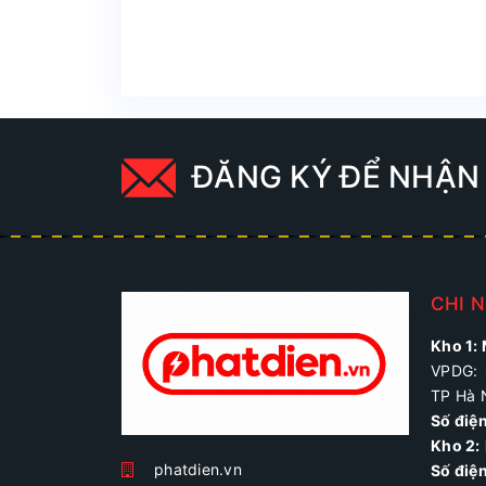
ĐĂNG KÝ ĐỂ NHẬN 
CHI 
Kho 1:
VPDG: 
TP Hà 
Số điệ
Kho 2:
phatdien.vn
Số điện