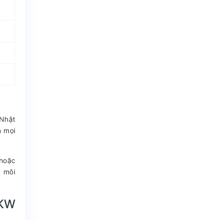
 Nhật
n mọi
 hoặc
i môi
5KW