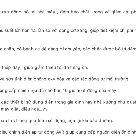
 ráp đồng bộ tại nhà máy , đảm bảo chất lượng và giảm chi ph
suất lớn hơn 1.5 lần so với động cơ xăng, giúp tiết kiệm chi phí 
ắc chắn, có bánh xe dễ dàng di chuyển, các chân được bố trí đệ
 thép dày, giúp giảm thiểu tối đa tiếng ồn.
và sơn tĩnh điện chống oxy hóa và các tác động từ môi trường.
 cung cấp nhiên liệu đủ cho hơn 10 giờ hoạt động của máy.
ác thiết bị sử dụng điện trong gia đình hay nhà xưởng như quạt
h, máy giặt, điều hòa…vv
ao tác trong quá trình sử dụng, tiện lợi khi bảo dưỡng.
điều chỉnh điện áp tự động AVR giúp cung cấp nguồn điện ổn địn