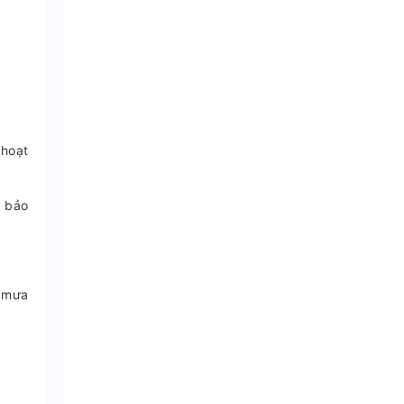
 hoạt
ì bảo
i mưa