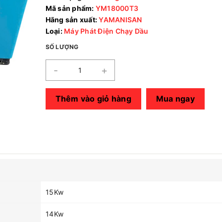
Mã sản phẩm:
YM18000T3
Hãng sản xuất:
YAMANISAN
Loại:
Máy Phát Điện Chạy Dầu
SỐ LƯỢNG
-
+
Thêm vào giỏ hàng
Mua ngay
15Kw
14Kw