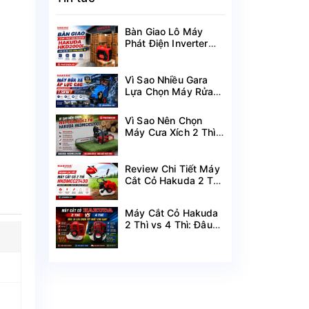
Bàn Giao Lô Máy
Phát Điện Inverter
Hakuda HKD2000i
Cho Dự Án Mùa
Nắng Nóng
Vì Sao Nhiều Gara
Lựa Chọn Máy Rửa
Xe Hakuda 7.5KW
MRXCAHKD7500?
Vì Sao Nên Chọn
Máy Cưa Xích 2 Thì
Hakuda
HKDMCX5200?
Review Chi Tiết Máy
Cắt Cỏ Hakuda 2 Thì
HKDMCC2T430
Công Suất 1.25KW
Máy Cắt Cỏ Hakuda
2 Thì vs 4 Thì: Đâu
Là Lựa Chọn Tốt
Nhất Cho Bạn?