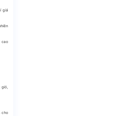
í giá
nhiên
m cao
 gió,
h cho