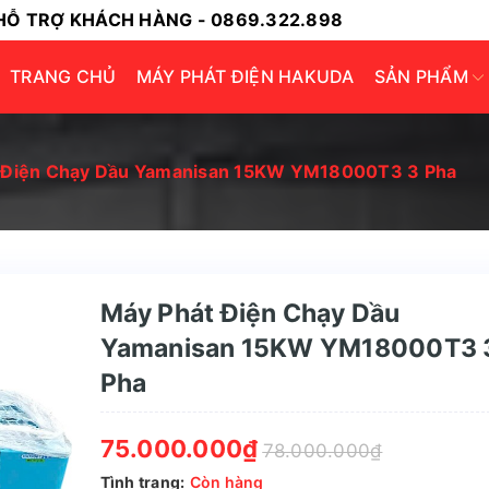
HỖ TRỢ KHÁCH HÀNG - 0869.322.898
TRANG CHỦ
MÁY PHÁT ĐIỆN HAKUDA
SẢN PHẨM
 Điện Chạy Dầu Yamanisan 15KW YM18000T3 3 Pha
Máy Phát Điện Chạy Dầu
Yamanisan 15KW YM18000T3 
Pha
75.000.000₫
78.000.000₫
Tình trạng:
Còn hàng