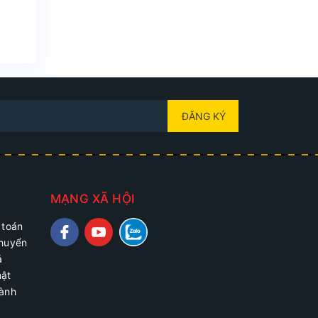
ĐĂNG KÝ
MẠNG XÃ HỘI
 toán
chuyển
ả
mật
hành