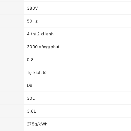
380V
50Hz
4 thì 2 xi lanh
3000 vòng/phút
0.8
Tự kích từ
Đề
30L
3.8L
275g/kWh