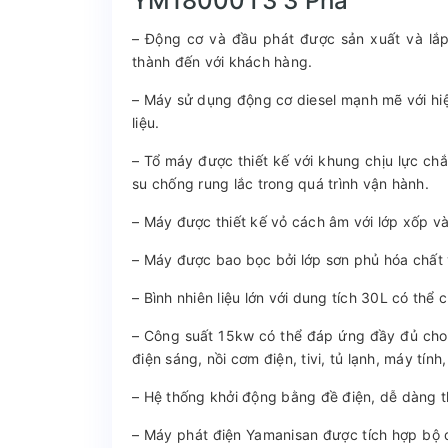
YM18000T3 3 Pha
– Động cơ và đầu phát được sản xuất và lắp
thành đến với khách hàng.
– Máy sử dụng động cơ diesel mạnh mẽ với hiệu 
liệu.
– Tổ máy được thiết kế với khung chịu lực ch
su chống rung lắc trong quá trình vận hành.
– Máy được thiết kế vỏ cách âm với lớp xốp và
– Máy được bao bọc bởi lớp sơn phủ hóa chất 
– Bình nhiên liệu lớn với dung tích 30L có thể
– Công suất 15kw có thể đáp ứng đầy đủ cho c
điện sáng, nồi cơm điện, tivi, tủ lạnh, máy tín
– Hệ thống khởi động bằng đề điện, dễ dàng th
– Máy phát điện Yamanisan được tích hợp bộ 