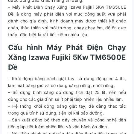
được đông đảo khách hàng tin dùng.
– Máy Phát Điện Chạy Xăng Izawa Fujiki 5Kw TM6500E
Đề là dòng máy phát điện với mức công suất vừa phải
dành cho gia đình, kinh doanh máy được thiết kế chắc
chắn, thân thiện với môi trường, chạy chạy êm, độ ồn cực
thấp, đặc biệt là rất tiết kiệm nhiêu liệu.
Cấu hình Máy Phát Điện Chạy
Xăng Izawa Fujiki 5Kw TM6500E
Đề
– Khởi động bằng cách giật tay, sử dụng động cơ 4 thì,
làm mát bằng gió và có dùng xăng riêng, nhớt riêng.
– Sử dụng bình xăng có dung tích đạt 25 lít, nên nếu
dùng cho các gia đình sẽ ít phải tiếp nhiên liệu nhiều lần.
– Hệ thống khởi động bằng giật tay, dễ dàng thao tác
trong quá trình sử dụng, tiện lợi khi bảo dưỡng.
– Sản xuất đồng bộ theo dây chuyền và công nghệ tiên
tiến giúp tiết kiệm nhiên liệu và vận hành ổn định.
– Nút điều chỉnh và nơi gắn dây điện thuận tiện trong vận