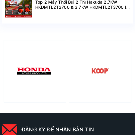
Top 2 Máy Thổi Bụi 2 Thì Hakuda 2.7KW
HKDMTL2T2700 & 3.7KW HKDMTL2T3700 I
Hàng Mới Về Giá Tốt
ĐĂNG KÝ ĐỂ NHẬN BẢN TIN