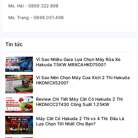
Ms. Hải - 0869.322.898
Ms. Trang - 0866.051.498
Tin tức
Vì Sao Nhiều Gara Lựa Chọn Máy Rửa Xe
Hakuda 7.5KW MRXCAHKD7500?
Vì Sao Nên Chọn Máy Cưa Xích 2 Thì Hakuda
HKDMCX5200?
Review Chi Tiết Máy Cắt Cỏ Hakuda 2 Thì
HKDMCC2T430 Công Suất 1.25KW
Máy Cắt Cỏ Hakuda 2 Thì vs 4 Thì: Đâu Là
Lựa Chọn Tốt Nhất Cho Bạn?