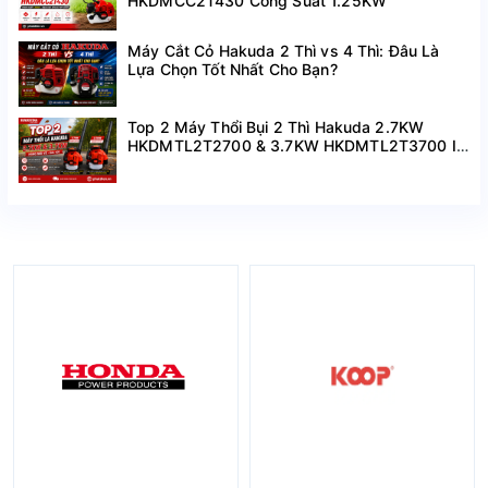
HKDMCC2T430 Công Suất 1.25KW
Máy Cắt Cỏ Hakuda 2 Thì vs 4 Thì: Đâu Là
Lựa Chọn Tốt Nhất Cho Bạn?
Top 2 Máy Thổi Bụi 2 Thì Hakuda 2.7KW
HKDMTL2T2700 & 3.7KW HKDMTL2T3700 I
Hàng Mới Về Giá Tốt