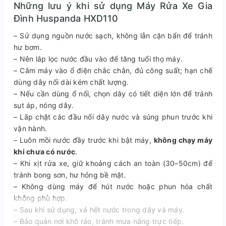
Những lưu ý khi sử dụng Máy Rửa Xe Gia
Đình Huspanda HXD110
– Sử dụng nguồn nước sạch, không lẫn cặn bẩn để tránh
hư bơm.
– Nên lắp lọc nước đầu vào để tăng tuổi thọ máy.
– Cắm máy vào ổ điện chắc chắn, đủ công suất; hạn chế
dùng dây nối dài kém chất lượng.
– Nếu cần dùng ổ nối, chọn dây có tiết diện lớn để tránh
sụt áp, nóng dây.
– Lắp chặt các đầu nối dây nước và súng phun trước khi
vận hành.
– Luôn mồi nước đầy trước khi bật máy,
không chạy máy
khi chưa có nước
.
– Khi xịt rửa xe, giữ khoảng cách an toàn (30–50cm) để
tránh bong sơn, hư hỏng bề mặt.
– Không dùng máy để hút nước hoặc phun hóa chất
không phù hợp.
– Sau khi sử dụng, xả hết nước trong dây và máy.
– Bảo quản nơi khô ráo, tránh mưa nắng trực tiếp.