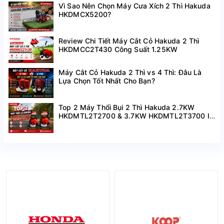
Vì Sao Nên Chọn Máy Cưa Xích 2 Thì Hakuda
HKDMCX5200?
Review Chi Tiết Máy Cắt Cỏ Hakuda 2 Thì
HKDMCC2T430 Công Suất 1.25KW
Máy Cắt Cỏ Hakuda 2 Thì vs 4 Thì: Đâu Là
Lựa Chọn Tốt Nhất Cho Bạn?
Top 2 Máy Thổi Bụi 2 Thì Hakuda 2.7KW
HKDMTL2T2700 & 3.7KW HKDMTL2T3700 I
Hàng Mới Về Giá Tốt