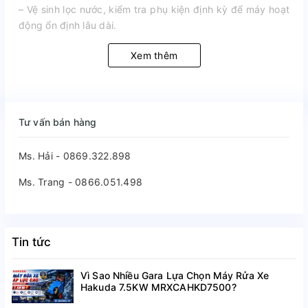
– Vệ sinh lọc nước, kiểm tra phụ kiện định kỳ để máy hoạt
động ổn định lâu dài.
Xem thêm
Tư vấn bán hàng
Ms. Hải - 0869.322.898
Ms. Trang - 0866.051.498
Tin tức
Vì Sao Nhiều Gara Lựa Chọn Máy Rửa Xe
Hakuda 7.5KW MRXCAHKD7500?